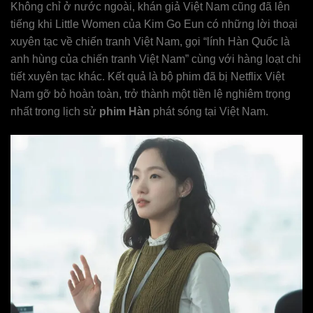
Không chỉ ở nước ngoài, khán giả Việt Nam cũng đã lên
tiếng khi Little Women của Kim Go Eun có những lời thoại
xuyên tạc về chiến tranh Việt Nam, gọi “lính Hàn Quốc là
anh hùng của chiến tranh Việt Nam” cùng với hàng loạt chi
tiết xuyên tạc khác. Kết quả là bộ phim đã bị Netflix Việt
Nam gỡ bỏ hoàn toàn, trở thành một tiền lệ nghiêm trọng
nhất trong lịch sử
phim Hàn
phát sóng tại Việt Nam.