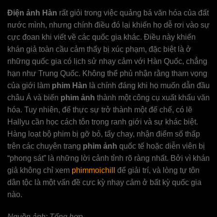
Điện ảnh Hàn
rất giỏi trong việc quảng bá văn hóa của đất
nước mình, nhưng chính điều đó lại khiến họ dễ rơi vào sự
cực đoan khi viết về các quốc gia khác. Điều này khiến
khán giả toàn cầu cảm thấy bị xúc phạm, đặc biệt là ở
những quốc gia có lịch sử nhạy cảm với Hàn Quốc, chẳng
hạn như Trung Quốc. Không thể phủ nhận rằng tham vọng
của giới làm
phim Hàn
là chính đáng khi họ muốn dẫn đầu
châu Á và biến
phim ảnh
thành một công cụ xuất khẩu văn
hóa. Tuy nhiên, để thực sự trở thành một đế chế, có lẽ
Hallyu cần học cách tôn trọng ranh giới và sự khác biệt.
Hàng loạt bộ phim bị gỡ bỏ, tẩy chay, nhận điểm số thấp
trên các chuyên trang
phim ảnh
quốc tế hoặc diễn viên bị
“phong sát” là những lời cảnh tỉnh rõ ràng nhất. Bởi vì khán
giả không chỉ xem
phimmoichill
để giải trí, và lòng tự tôn
dân tộc là một vấn đề cực kỳ nhạy cảm ở bất kỳ quốc gia
nào.
Nguồn ảnh: Tổng hợp