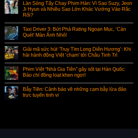
Làn Sóng Tẩy Chay Phim Hàn: Vì Sao Suzy, Jeon
Ji Hyun và Nhiều Sao Lớn Khác Vướng Vào Rắc
Rối?
Taxi Driver 3: Bứt Phá Rating Ngoạn Mục, ‘Càn
Quét’ Màn Ảnh Nhỏ!
Giải mã sức hút ‘Truy Tìm Long Diên Hương’: Khi
hài hành động Việt ‘chạm’ tới Châu Tinh Trì
Phim Việt “Nhà Gia Tiên” gây sốt tại Hàn Quốc:
Báo chí đồng loạt khen ngợi!
Bẫy Tiền: Cảnh báo về những cạm bẫy lừa đảo
trực tuyến tinh vi