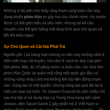
Những ví dụ trên cho thấy rằng tham vọng toàn cầu hóa
đang khiến
phim Hàn
tự gây hại cho chính mình. Họ muốn
được cả thế giới hiểu và yêu mến, nhưng lại kể câu
chuyện của thế giới bằng một lăng kính quá chủ quan và
đôi khi kiêu ngạo.
Sự Chủ Quan và Cái Giá Phải Trả
Nguồn gốc của hàng loạt những vụ việc này không nằm ở
diễn viên hay cốt truyện, mà nằm ở cách tư duy của giới
làm phim. Mặc dù cố gắng vươn ra toàn cầu, các nhà làm
phim Hàn Quốc lại quên mất rằng mỗi quốc gia đều có
những vùng nhạy cảm mà không thể tùy tiện động chạm
vào. Sáng tạo là một quyền, nhưng sáng tạo quá đà lại là
một con dao hai lưỡi. Từ Joseon Exorcist bị cấm chiếu chỉ
sau hai tập vì sử dụng đạo cụ Trung Hoa trong bối cảnh
Joseon, đến Squid Game 2 gây phẫn nộ ở Việt Nam vì
nhân vật kể chuyện cha từng “tham gia chiến tranh”,… tất