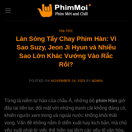
Skip
to
content
TIN TỨC
Làn Sóng Tẩy Chay Phim Hàn: Vì
Sao Suzy, Jeon Ji Hyun và Nhiều
Sao Lớn Khác Vướng Vào Rắc
Rối?
POSTED ON
NOVEMBER 24, 2025
BY
ADMIN
Từng là niềm tự hào của châu Á, những bộ
phim Hàn
giờ
đây lại liên tục đối mặt với những tranh cãi không đáng có,
khiến người xem trong và ngoài nước không khỏi thất
vọng. Vấn đề không nằm ở diễn xuất hay kịch bản, mà chủ
yếu xuất phát từ việc thể hiện sai lệch các yếu tố văn hóa,