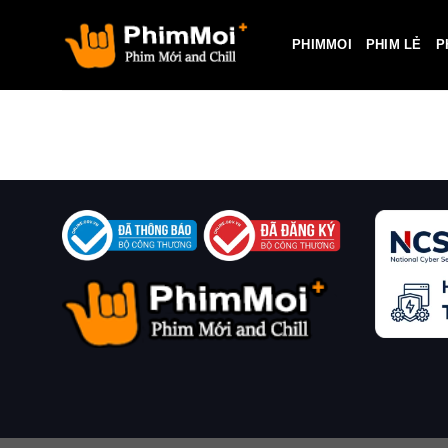
Skip
to
PHIMMOI
PHIM LẺ
P
content